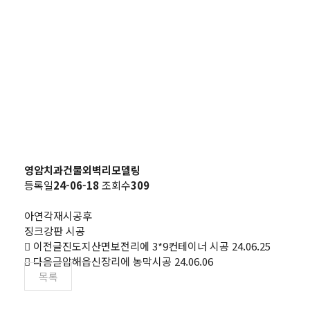
영암치과건물외벽리모델링
등록일
24-06-18
조회수
309
아연각재시공후
징크강판 시공
이전글
진도지산면보전리에 3*9컨테이너 시공
24.06.25
다음글
압해읍신장리에 농막시공
24.06.06
목록