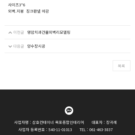
사이즈3*6
외벽.지붕 징크판넬 마감
이전글
영암치과건물외벽리모델링
다음글
양수장시공
목록
사업자명 : 삼호컨테이너 목포종합인테리어
대표자 : 장귀례
사업자 등록번호 : 540-11-01013
TEL : 061-463-3837