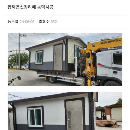
압해읍신장리에 농막시공
등록일
24-06-06
조회수
352