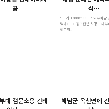
공
식…
* 크기 12000*3300 * 외부마감 
벽체100T 징크판넬 시공 ^ 내부마
히로끼..
부대 검문소용 컨테
해남군 옥천면에 