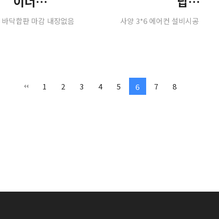
이너…
납…
*3 바닥합판 마감 내장없음
사양 3*6 에어컨 설비시공
1
2
3
4
5
7
8
6