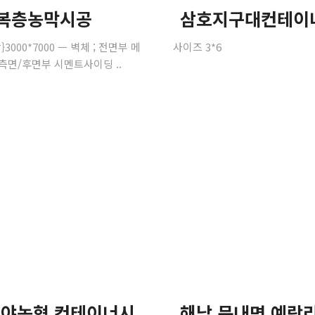
복층농막시공
삼호지구대컨테이
3000*7000 ㅡ 벽체 ; 전면부 메
사이즈 3*6
측면/후면부 시멘트사이딩 ..
야농협 컨테이너시
해남 문내면 예락리