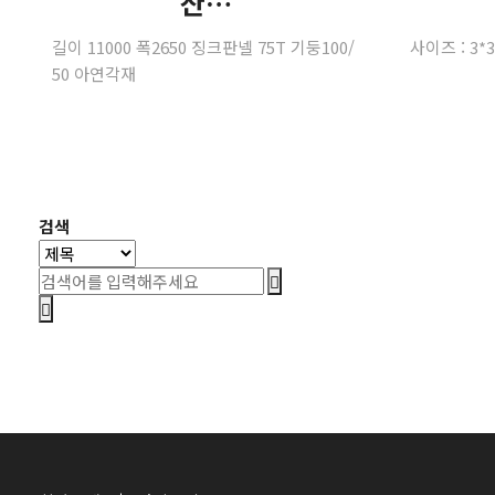
산…
길이 11000 폭2650 징크판넬 75T 기둥100/
사이즈 : 3
50 아연각재
처음
맨끝
검색