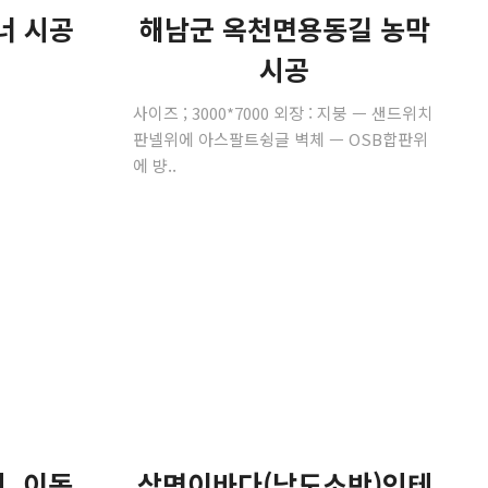
너 시공
해남군 옥천면용동길 농막
시공
사이즈 ; 3000*7000 외장 : 지붕 ㅡ 샌드위치
판넬위에 아스팔트슁글 벽체 ㅡ OSB합판위
에 뱡..
. 이동
삼면이바다(남도소반)인테