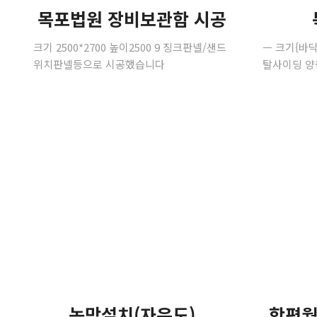
목포법원 장비보관함 시공
크기 2500*2700 높이2500 9 징크판넬/샌드
ㅡ 크기{바닥}
위치판넬등으로 시공했습니다
탈사이딩 양
농막설치(자은도)
함평월