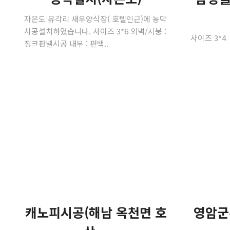
자은도 유각리 새우양식장( 호텔인근)에 농막
시공설치하였습니다. 사이즈 3*6 외벽/지붕 :
사이즈 3*4
징크판넬시공 내부 : 편백..
캐노피시공(해남 옥천면 호
영암군