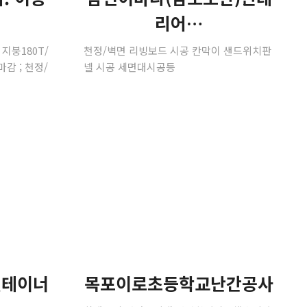
리어…
; 지붕180T/
천정/벽면 리빙보드 시공 칸막이 샌드위치판
감 ; 천정/
넬 시공 세면대시공등
컨테이너
목포이로초등학교난간공사