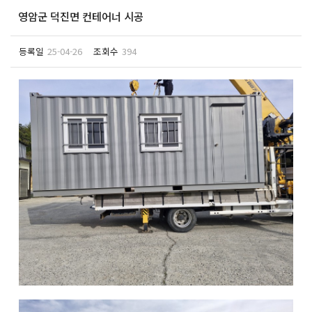
영암군 덕진면 컨테어너 시공
등록일
25-04-26
조회수
394