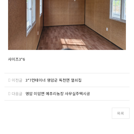
사이즈3*6
이전글
3*7컨테이너 영암군 독천면 열쇠집
다음글
영암 미암면 메추리농장 사무실주택시공
목록