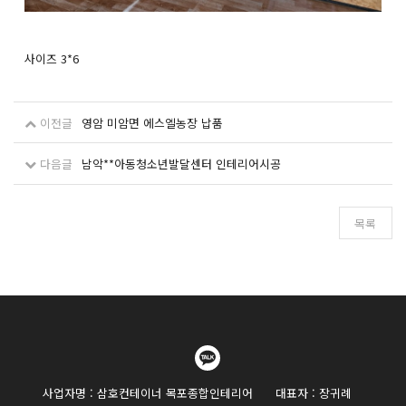
사이즈 3*6
이전글
영암 미암면 에스엘농장 납품
다음글
남악**아동청소년발달센터 인테리어시공
목록
사업자명 : 삼호컨테이너 목포종합인테리어
대표자 : 장귀례