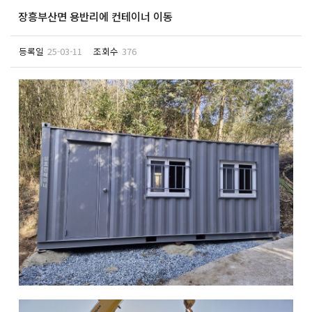
장흥부산면 용반리에 컨테이너 이동
등록일
25-03-11
조회수
376